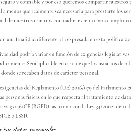
seguro y confiable y por eso queremos compartir nuestros p
a menos que realmente sea necesaria para prestarte los serv
 de nuestros usuarios con nadie, excepto para cumplir con
n una finalidad diferente a la expresada en esta política de
rivacidad podría variar en función de exigencias legislativas
iódicamente. Será aplicable en caso de que los usuarios deci
 donde se recaben datos de carácter personal.
s exigencias del Reglamento (UE) 2016/679 del Parlamento Eu
as personas físicas en lo que respecta al tratamiento de dato
ctiva 95/46/CE (RGPD), así como con la Ley 34/2002, de 11 de
SICE o LSSI).