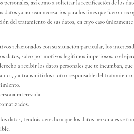
 personales, así como a solicitar la rectificación de los dato
s datos ya no sean necesarios para los fines que fueron rec
ación del tratamiento de sus datos, en cuyo caso únicamente 
ivos relacionados con su situación particular, los interes
 los datos, salvo por motivos legítimos imperiosos, o el ejer
erecho a recibir los datos personales que te incumban, que 
ánica, y a transmitirlos a otro responsable del tratamiento
timiento.
persona interesada.
utomatizados.
e los datos, tendrás derecho a que los datos personales se t
ible.