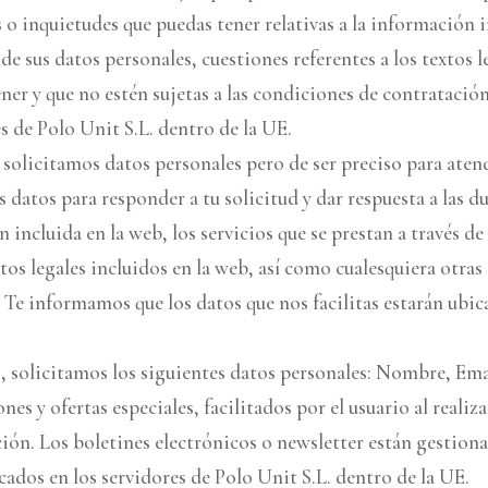
 o inquietudes que puedas tener relativas a la información in
 de sus datos personales, cuestiones referentes a los textos 
ener y que no estén sujetas a las condiciones de contrataci
es de Polo Unit S.L. dentro de la UE.
o solicitamos datos personales pero de ser preciso para ate
 datos para responder a tu solicitud y dar respuesta a las 
n incluida en la web, los servicios que se prestan a través de
xtos legales incluidos en la web, así como cualesquiera otras
. Te informamos que los datos que nos facilitas estarán ubic
o, solicitamos los siguientes datos personales: Nombre, Emai
es y ofertas especiales, facilitados por el usuario al realiz
pción. Los boletines electrónicos o newsletter están gestio
icados en los servidores de Polo Unit S.L. dentro de la UE.