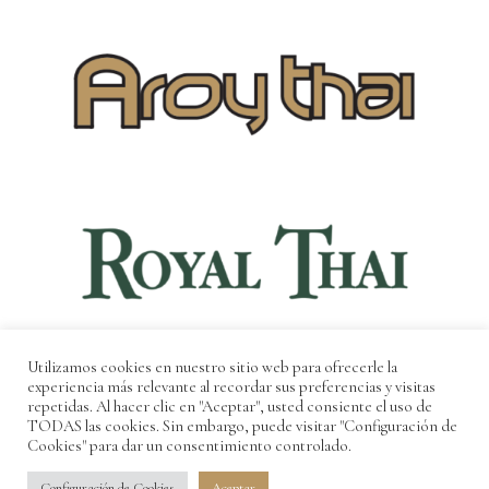
Utilizamos cookies en nuestro sitio web para ofrecerle la
experiencia más relevante al recordar sus preferencias y visitas
repetidas. Al hacer clic en "Aceptar", usted consiente el uso de
TODAS las cookies. Sin embargo, puede visitar "Configuración de
Cookies" para dar un consentimiento controlado.
Powered by
Come&Communicate
Configuración de Cookies
Aceptar