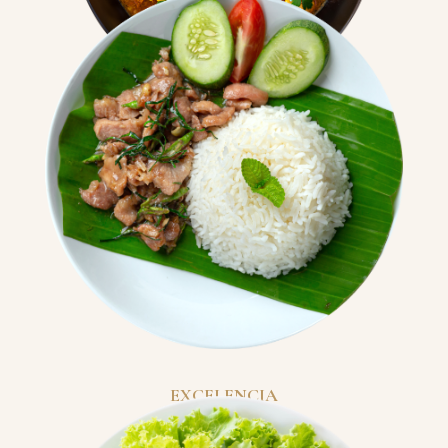
tailandés para que conozca una verdadera
Tailandia.
AUTENTICIDAD
Nuestro servicio atento y discreto lo guiará a
través de esta increíble experiencia,
permitiéndole disfrutar de un mundo de
sensaciones únicas y exclusivas.
EXCELENCIA