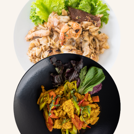
Nuestro compromiso con la calidad se refleja en
todo lo que hacemos, desde las materias primas
hasta el servicio al cliente y la atención con cada
detalle.
CALIDAD
Queremos transmitirle nuestra pasión por la
cocina, el sabor exótico y el despertar de los
sentidos que produce la gastronomía Thai.